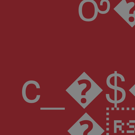
ꭴ
c_�$������8A��}%1c�;d�
�