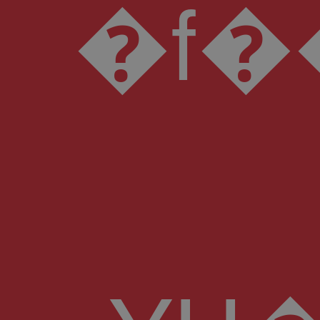
�f����p�T ��d��ߝEnh�qN�� �I0=+;�m����`X0�R: