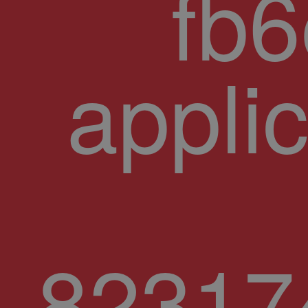
fb
appli
82317