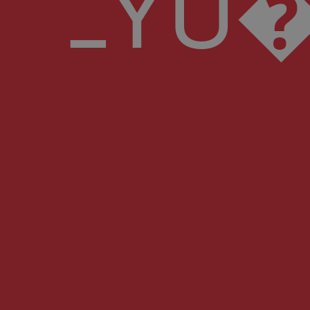
ߺYU��T�)��dF#�X�:v�"�Y+#J�1;t���Ո��CX�ȓ��P�=�=�iL7B�"$ȁ���|M^���,��h6�w.(Y�*NX�F��~��K�1 I�t��ҏ Yx�G«��X��Ub�<:\�(K�]+� �a�s�olZ��5��ި,r6�¥۬���c�k )\�'8�f���(�~��jӴ�v2q�^Q�1A~��dT^n�#\� Iۘ:+_�7ߊu 4�*��Uo~(;[[%��`�m��:�vm���\��՗� �m���s�m��������+�fP2�u%`����Y�-�ZU,{�jI�����Jﭳ�Ox C���Y��T�E�}����B�