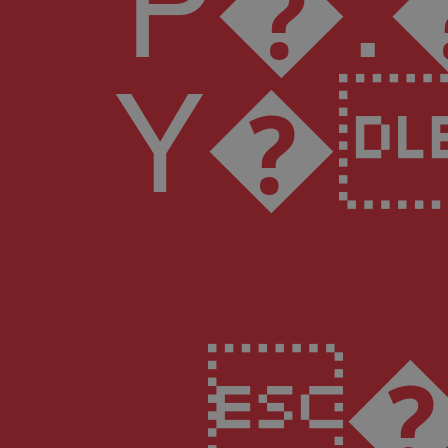
�ڋ��o�Kh��(�&Wy�[�A�]��X�*0��=�N6��ZӪ4Z"v�r��W��;�n��kH��9�{� rӝN��� s�8��o�7M��{�50& B}+e�eRGv�)&s���e^�1�`�d �}$R�*��/����� �d�z���҅E�N��ː��}��H�&I��޵�^��F�H�v3ʁ��A�[�X ��&�gy� YZH^��ʥ�u7Pr<�n ��Z7� o.�w�D�؀�˨�� �8�R�[D�%�~���>4