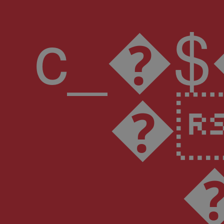
c_�$������8A��}%1c�;d�
�