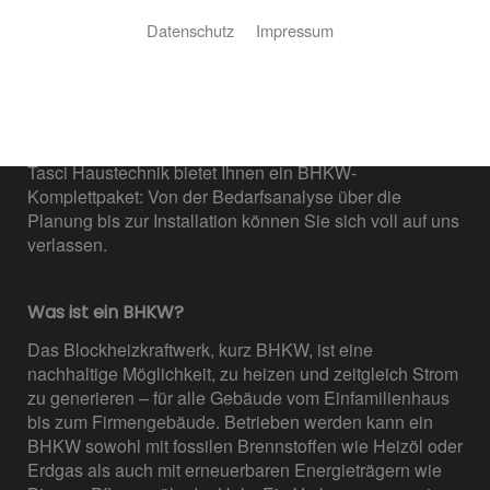
Datenschutz
Impressum
Eine effiziente Heizung, die keinen Strom verbraucht,
sondern erzeugt? Skalierbar vom Einfamilienhaus bis
zur Anlage für Firmen? Kein Problem! Mit unserem
Komplettpaket zum BHKW für Privatpersonen und
Gewerbetreibende.
Tasci Haustechnik bietet Ihnen ein BHKW-
Komplettpaket: Von der Bedarfsanalyse über die
Planung bis zur Installation können Sie sich voll auf uns
verlassen.
Was ist ein BHKW?
Das Blockheizkraftwerk, kurz BHKW, ist eine
nachhaltige Möglichkeit, zu heizen und zeitgleich Strom
zu generieren – für alle Gebäude vom Einfamilienhaus
bis zum Firmengebäude. Betrieben werden kann ein
BHKW sowohl mit fossilen Brennstoffen wie Heizöl oder
Erdgas als auch mit erneuerbaren Energieträgern wie