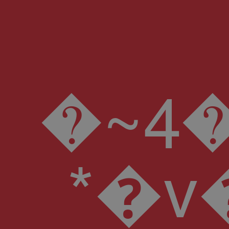
�~ݵ��4�J�g���A�i�H$cj+��3�&I��J�rQP@Pq��D�l���0�bO��Z�sQ6RٷK9��<��v�UY�$A ' [f;����Y�8��ߍȕ;�����k�qE������]*���gOv���N�-��X-��W,h�}v�T�~ڒ-�� ���'�4�a�7�VIe����� A#N �>UCB�N�d.`��o�:>�V� ���s��v2>?�j�,����F- �ğNt�l��ee#�B���?J d���T[S���k=� �.��#Pi'������ 1�T��|��?
*�v�m������ "w����a