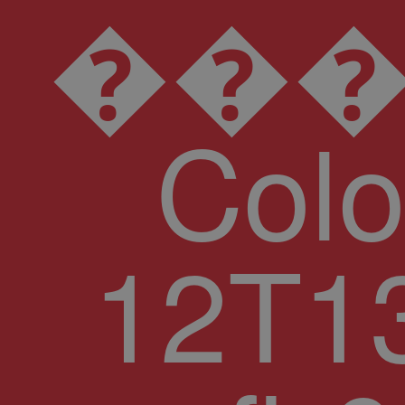
���D���I���N���U���\���d���l���v
Col
12T13