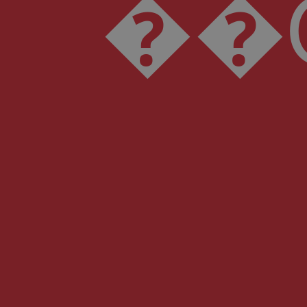
��O:fw