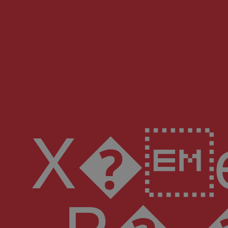
X�e�2\yu� H'��p�Y
P�.