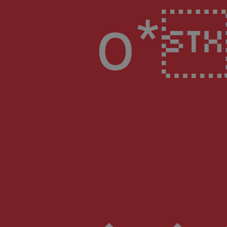
o*ָ�p�m�H;j