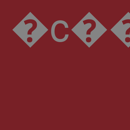
�c��2����`�B�4����k7�fդ�؝���F�z4