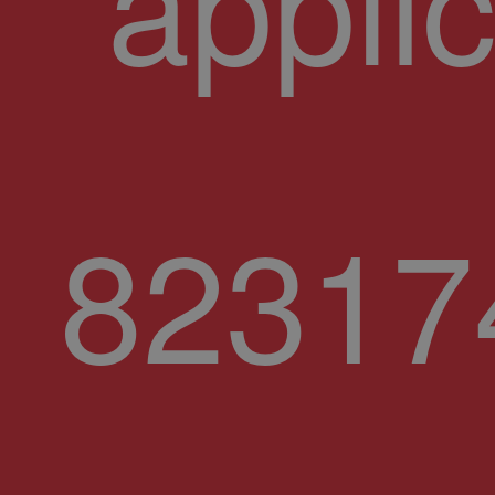
appli
82317