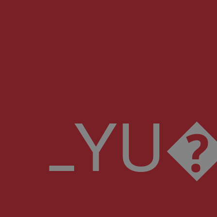
ߺYU��T�)��dF#�X�:v�"�Y+#J�1;t���Ո��CX�ȓ��P�=�=�iL7B�"$ȁ���|M^���,��h6�w.(Y�*NX�F��~��K�1 I�t��ҏ Yx�G«��X��Ub�<:\�(K�]+� �a�s�olZ��5��ި,r6�¥۬���c�k )\�'8�f���(�~��jӴ�v2q�^Q�1A~��dT^n�#\� Iۘ:+_�7ߊu 4�*��Uo~(;[[%��`�m��:�vm���\��՗� �m���s�m��������+�fP2�u%`����Y�-�ZU,{�jI�����Jﭳ�Ox C���Y��T�E�}����B�