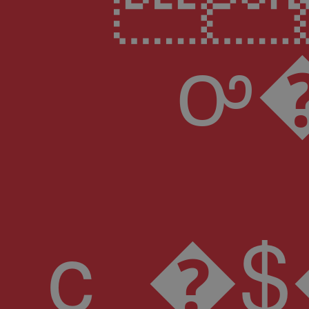
ꭴ
c_�$������8A��}%1c�;d�