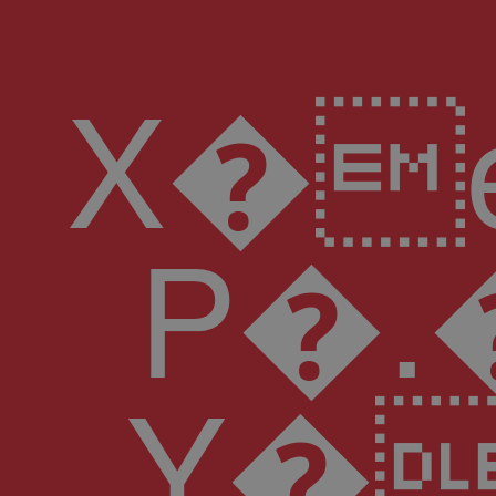
X�e�2\yu� H'��p�Y
P�.