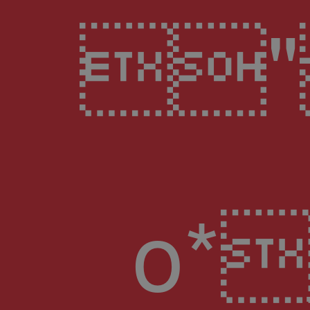
"
o*ָ�p�m�H;j