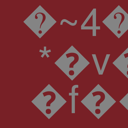
�~ݵ��4�J�g���A�i�H$cj+��3�&I��J�rQP@Pq��D�l���0�bO��Z�sQ6RٷK9��<��v�UY�$A ' [f;����Y�8��ߍȕ;�����k�qE������]*���gOv���N�-��X-��W,h�}v�T�~ڒ-�� ���'�4�a�7�VIe����� A#N �>UCB�N�d.`��o�:>�V� ���s��v2>?�j�,����F- �ğNt�l��ee#�B���?J d���T[S���k=� �.��#Pi'������ 1�T��|��?
*�v�m������ "w����a
�f����p�T ��d��ߝEnh�qN�� �I0=+;�m����`X0�R: