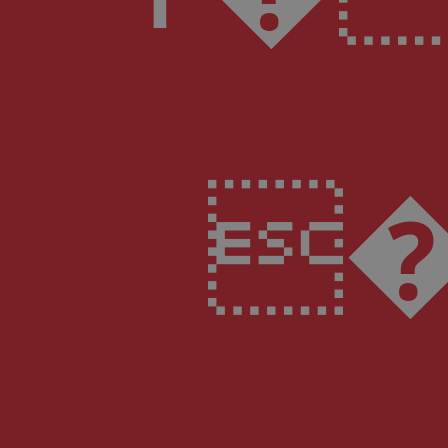
�ڋ��o�Kh��(�&Wy�[�A�]��X�*0��=�N6��ZӪ4Z"v�r��W��;�n��kH��9�{� rӝN��� s�8��o�7M��{�50& B}+e�eRGv�)&s���e^�1�`�d �}$R�*��/����� �d�z���҅E�N��ː��}��H�&I��޵�^��F�H�v3ʁ��A�[�X ��&�gy� YZH^��ʥ�u7Pr<�n ��Z7� o.�w�D�؀�˨�� �8�R�[D�%�~���>4