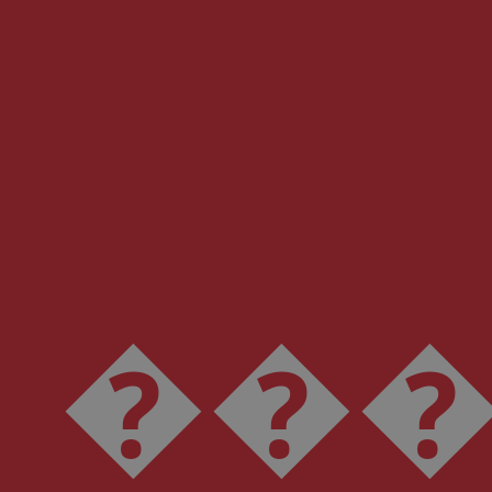
���D���I���N���U���\���d���l���v