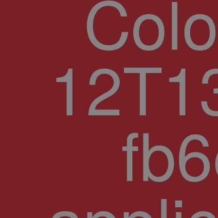
Col
12T13
fb