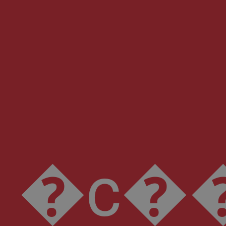
�c��2����`�B�4����k7�fդ�؝���F�z4