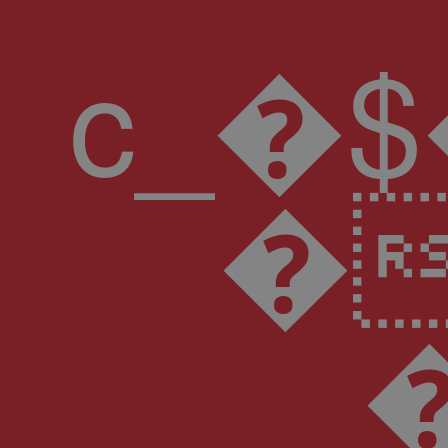
c_�$������8A��}%1c�;d�
�