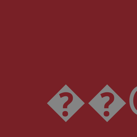
��O:fw