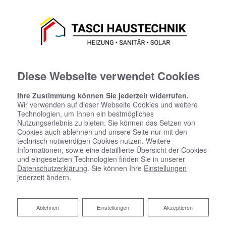
Diese Webseite verwendet Cookies
Ihre Zustimmung können Sie jederzeit widerrufen.
Wir verwenden auf dieser Webseite Cookies und weitere
Technologien, um Ihnen ein bestmögliches
INDIVIDUELLE
Nutzungserlebnis zu bieten. Sie können das Setzen von
BADPLANUNG
Cookies auch ablehnen und unsere Seite nur mit den
technisch notwendigen Cookies nutzen. Weitere
Informationen, sowie eine detaillierte Übersicht der Cookies
und eingesetzten Technologien finden Sie in unserer
Datenschutzerklärung
. Sie können Ihre
Einstellungen
jederzeit ändern.
Ablehnen
Ablehnen
Einstellungen
Akzeptieren