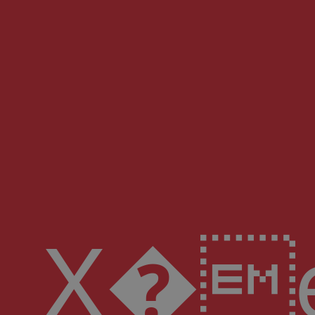
X�e�2\yu� H'��p�Y