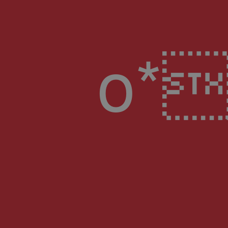
o*ָ�p�m�H;j