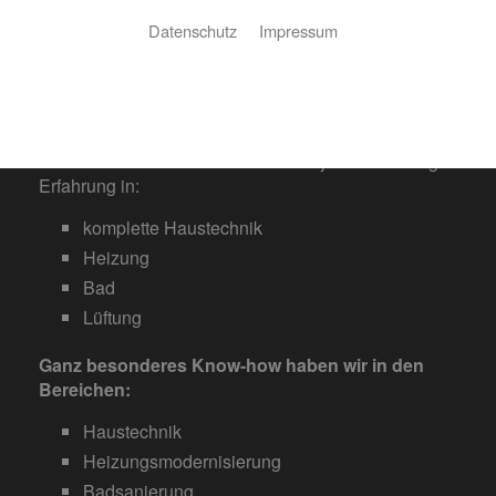
Datenschutz
Impressum
Sie kennen Tasci Haustechnik noch nicht?
Hier finden Sie die wichtigsten
Informationen im Überblick.
Talat Tasci ist ein Meisterbetrieb mit jahrzehntelanger
Erfahrung in:
komplette Haustechnik
Heizung
Bad
Lüftung
Ganz besonderes Know-how haben wir in den
Bereichen:
Haustechnik
Heizungsmodernisierung
Badsanierung