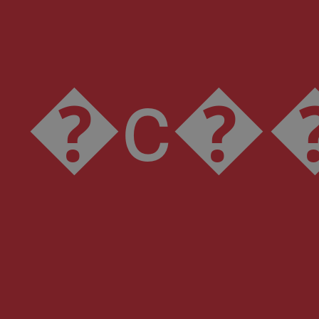
�c��2����`�B�4����k7�fդ�؝���F�z4