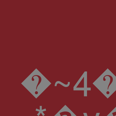
�~ݵ��4�J�g���A�i�H$cj+��3�&I��J�rQP@Pq��D�l���0�bO��Z�sQ6RٷK9��<��v�UY�$A ' [f;����Y�8��ߍȕ;�����k�qE������]*���gOv���N�-��X-��W,h�}v�T�~ڒ-�� ���'�4�a�7�VIe����� A#N �>UCB�N�d.`��o�:>�V� ���s��v2>?�j�,����F- �ğNt�l��ee#�B���?J d���T[S���k=� �.��#Pi'������ 1�T��|��?