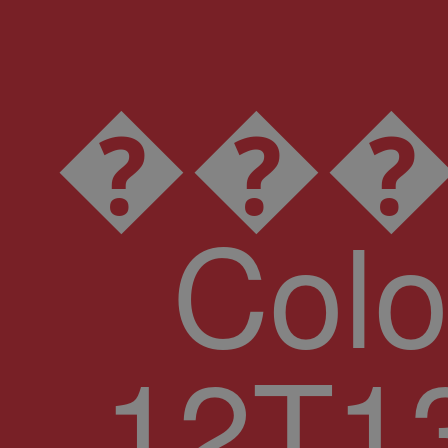
���D���I���N���U���\���d���l���v
Col
12T13