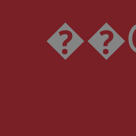
��O:fw