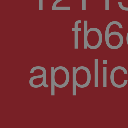
fb
appli