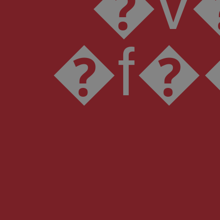
*�v�m������ "w����a
�f����p�T ��d��ߝEnh�qN�� �I0=+;�m����`X0�R: