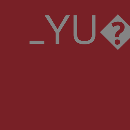
ߺYU��T�)��dF#�X�:v�"�Y+#J�1;t���Ո��CX�ȓ��P�=�=�iL7B�"$ȁ���|M^���,��h6�w.(Y�*NX�F��~��K�1 I�t��ҏ Yx�G«��X��Ub�<:\�(K�]+� �a�s�olZ��5��ި,r6�¥۬���c�k )\�'8�f���(�~��jӴ�v2q�^Q�1A~��dT^n�#\� Iۘ:+_�7ߊu 4�*��Uo~(;[[%��`�m��:�vm���\��՗� �m���s�m��������+�fP2�u%`����Y�-�ZU,{�jI�����Jﭳ�Ox C���Y��T�E�}����B�