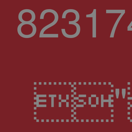
82317
"